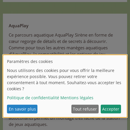
AquaPlay
Ce parcours aquatique AquaPlay Sirène en forme de
cœur regorge de détails et de secrets à découvrir.
Comme pour tous les autres manèges aquatiques
d'AquaPlay, la compatibilité et les options de jeu
illimitées sont ici aussi prioritaires. Le toboggan
aquatique Aqua Play peut être combiné sans problème
avec d'autres toboggans AquaPlay. Pour que le soleil ou
la pluie ne puissent pas endommager le jouet
aquatique, le parcours présente une résistance élevée
aux UV et une grande stabilité - idéal pour jouer et
barboter dans le jardin, sur la terrasse ou le balcon. Le
système d'emboîtement intelligent avec des pinces de
fixation pratiques et des joints en caoutchouc
autocollants permet un montage très facile de la station
de jeux aquatiques.