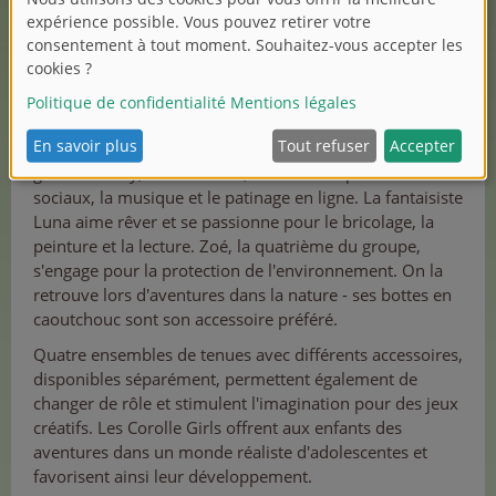
Valentine, romantique, aime danser et faire du patin à
glace. Melody, fan de mode, est fascinée par les médias
sociaux, la musique et le patinage en ligne. La fantaisiste
Luna aime rêver et se passionne pour le bricolage, la
peinture et la lecture. Zoé, la quatrième du groupe,
s'engage pour la protection de l'environnement. On la
retrouve lors d'aventures dans la nature - ses bottes en
caoutchouc sont son accessoire préféré.
Quatre ensembles de tenues avec différents accessoires,
disponibles séparément, permettent également de
changer de rôle et stimulent l'imagination pour des jeux
créatifs. Les Corolle Girls offrent aux enfants des
aventures dans un monde réaliste d'adolescentes et
favorisent ainsi leur développement.