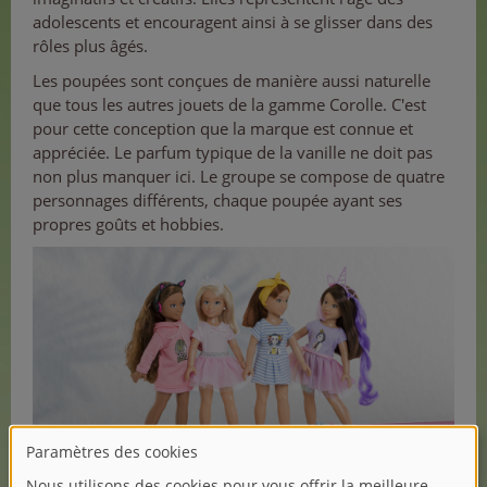
adolescents et encouragent ainsi à se glisser dans des
rôles plus âgés.
Les poupées sont conçues de manière aussi naturelle
que tous les autres jouets de la gamme Corolle. C'est
pour cette conception que la marque est connue et
appréciée. Le parfum typique de la vanille ne doit pas
non plus manquer ici. Le groupe se compose de quatre
personnages différents, chaque poupée ayant ses
propres goûts et hobbies.